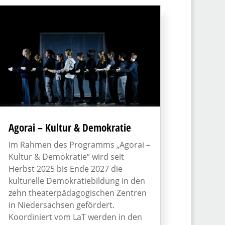
Agorai – Kultur & Demokratie
Im Rahmen des Programms „Agorai –
Kultur & Demokratie“ wird seit
Herbst 2025 bis Ende 2027 die
kulturelle Demokratiebildung in den
zehn theaterpädagogischen Zentren
in Niedersachsen gefördert.
Koordiniert vom LaT werden in den