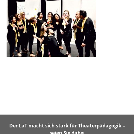
Der LaT macht sich stark für Theaterpädagogik –
seien Sie dabei