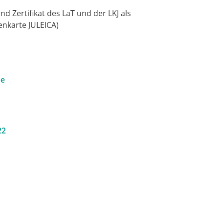
d Zertifikat des LaT und der LKJ als
nenkarte JULEICA)
de
22