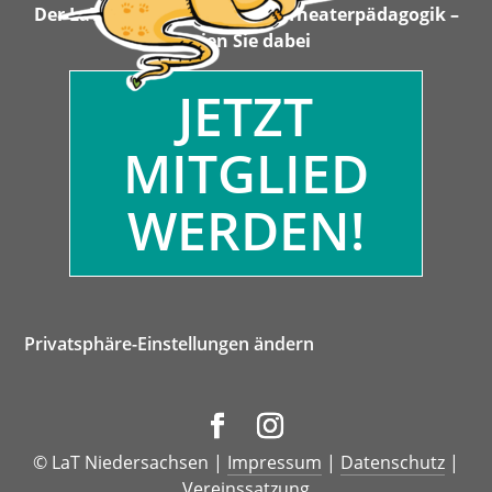
Der LaT macht sich stark für Theaterpädagogik –
seien Sie dabei
JETZT
MITGLIED
WERDEN!
Privatsphäre-Einstellungen ändern
© LaT Niedersachsen |
Impressum
|
Datenschutz
|
Vereinssatzung