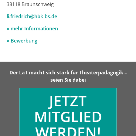
38118 Braunschweig
li.friedrich@hbk-bs.de
» mehr Informationen
» Bewerbung
Der LaT macht sich stark für Theaterpädagogik –
seien Sie dabei
JETZT
MITGLIED
WERDEN!